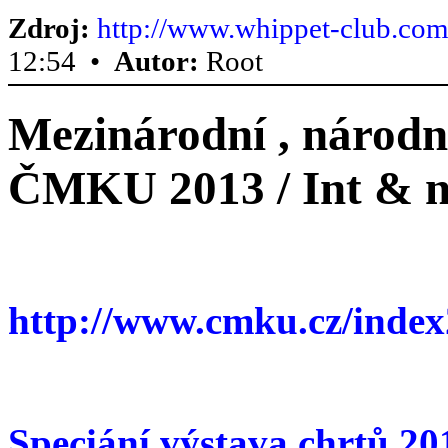
Zdroj:
http://www.whippet-club.co
12:54 •
Autor:
Root
Mezinárodní , národní
ČMKU 2013 / Int & n
http://www.cmku.cz/inde
Speciání výstava chrtů 20