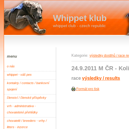
Whippet klub
whippet club - czech republic
Kategorie:
výsledky dostihů / race r
menu
o nás
24.9.2011 M ČR - Kol
whippet - váš pes
race
výsledky / results
kontakty / contacts / bankovní
Formát pro tisk
spojení
členství / členské příspěvky
vrh - administrativa -
chovatelské přehlídky
chovatelé / breeders - vrhy /
litters - inzerce