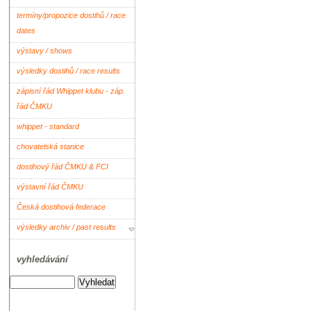
termíny/propozice dostihů / race
dates
výstavy / shows
výsledky dostihů / race results
zápisní řád Whippet klubu - záp.
řád ČMKU
whippet - standard
chovatelská stanice
dostihový řád ČMKU & FCI
výstavní řád ČMKU
Česká dostihová federace
výsledky archiv / past results
vyhledávání