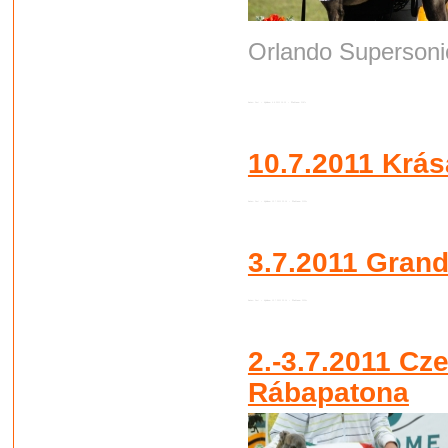
Orlando Superson
Autor:
Root
•
Vydáno:
6.8.2011 19:10 •
Přečteno:
2187x
10.7.2011 Krás
Autor:
Root
•
Vydáno:
13.7.2011 23:16 •
Přečteno:
2130x
3.7.2011 Grand
Autor:
Root
•
Vydáno:
13.7.2011 23:14 •
Přečteno:
2036x
2.-3.7.2011 Cz
Rábapatona