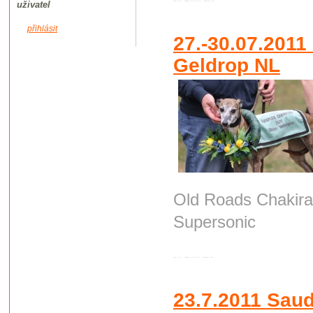
uživatel
Autor:
Root
•
Vydáno:
22.8.2011 19:59 •
Přečteno:
2050x
přihlásit
27.-30.07.201
Geldrop NL
Old Roads C
Supersonic
Autor:
Root
•
Vydáno:
6.8.2011 19:32 •
Přečteno:
2096x
23.7.2011 Saud