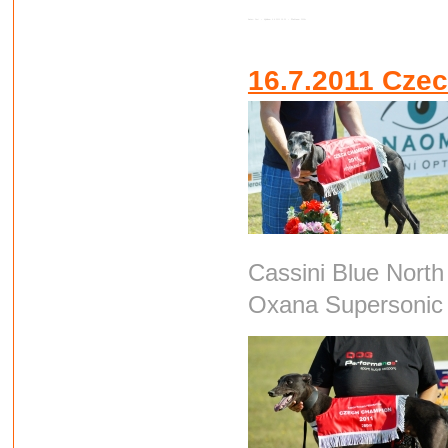
Autor:
Root
•
Vydáno:
6.8.2011 19:25 •
Přečteno:
2058x
16.7.2011 Cze
Cassini Bl
Oxana Supersonic