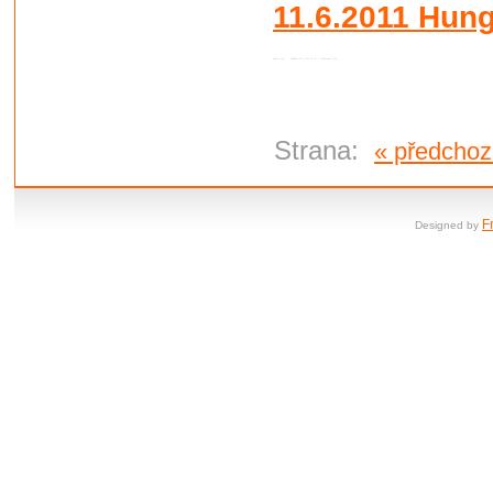
11.6.2011 Hun
Autor:
Root
•
Vydáno:
20.6.2011 15:09 •
Přečteno:
2152x
Strana:
« předchoz
F
Designed by