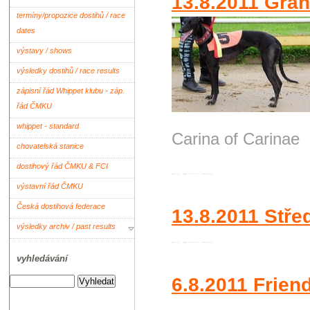
13.8.2011 Gran
termíny/propozice dostihů / race
dates
výstavy / shows
výsledky dostihů / race results
zápisní řád Whippet klubu - záp.
řád ČMKU
whippet - standard
Carina of Ca
chovatelská stanice
dostihový řád ČMKU & FCI
Autor:
Root
•
Vydáno:
22.8.2011 20:04 •
Přečteno:
2075x
výstavní řád ČMKU
Česká dostihová federace
13.8.2011 Stře
výsledky archiv / past results
Autor:
Root
•
Vydáno:
22.8.2011 20:01 •
Přečteno:
2118x
vyhledávání
6.8.2011 Friend