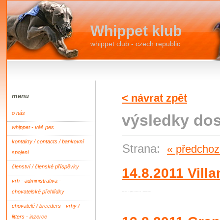
Whippet klub
whippet club - czech republic
< návrat zpět
menu
o nás
výsledky dost
whippet - váš pes
kontakty / contacts / bankovní
Strana:
« předchoz
spojení
členství / členské příspěvky
14.8.2011 Vill
vrh - administrativa -
chovatelské přehlídky
Autor:
Root
•
Vydáno:
22.8.2011 20:13 •
Přečteno:
2099x
chovatelé / breeders - vrhy /
litters - inzerce